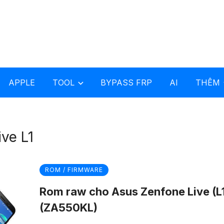
APPLE
TOOL
BYPASS FRP
AI
THÊM
ve L1
ROM / FIRMWARE
Rom raw cho Asus Zenfone Live (L
(ZA550KL)