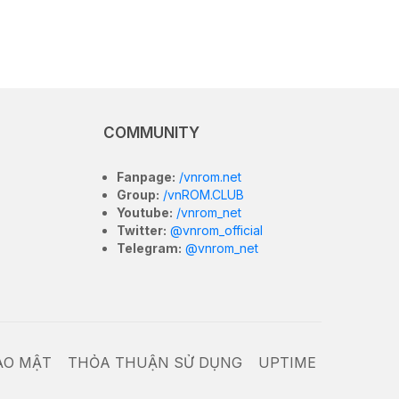
COMMUNITY
Fanpage:
/vnrom.net
Group:
/vnROM.CLUB
Youtube:
/vnrom_net
Twitter:
@vnrom_official
Telegram:
@vnrom_net
ẢO MẬT
THỎA THUẬN SỬ DỤNG
UPTIME