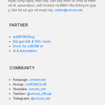
thuật công nghệ, mẹo hay. Gần đây mình có chia sẻ thêm
về AI, automation, self-hosted và MMO. Mọi thông tin góp
ý, liên hệ xin gửi về email này:
admin@vnrom.net
PARTNER
addROM Blog
Rút gọn link & 100+ tools
Drive for vnROM-er
AI & Automation
COMMUNITY
Fanpage:
/vnrom.net
Group:
/vnROM.CLUB
Youtube:
/vnrom_net
Twitter:
@vnrom_official
Telegram:
@vnrom_net