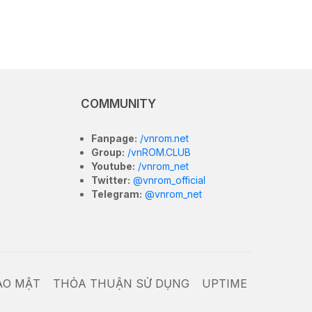
COMMUNITY
Fanpage:
/vnrom.net
Group:
/vnROM.CLUB
Youtube:
/vnrom_net
Twitter:
@vnrom_official
Telegram:
@vnrom_net
ẢO MẬT
THỎA THUẬN SỬ DỤNG
UPTIME