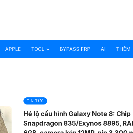
APPLE
TOOL
BYPASS FRP
AI
THÊM
TIN TỨC
Hé lộ cấu hình Galaxy Note 8: Chip
Snapdragon 835/Exynos 8895, R
6GB, camera kép 12MP, pin 3.300