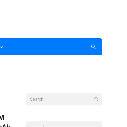
AM
 mAh