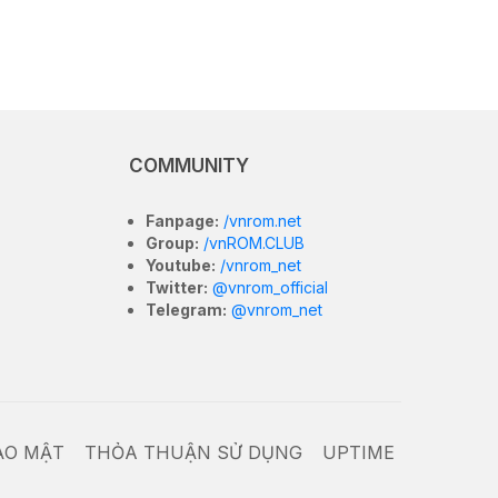
COMMUNITY
Fanpage:
/vnrom.net
Group:
/vnROM.CLUB
Youtube:
/vnrom_net
Twitter:
@vnrom_official
Telegram:
@vnrom_net
ẢO MẬT
THỎA THUẬN SỬ DỤNG
UPTIME