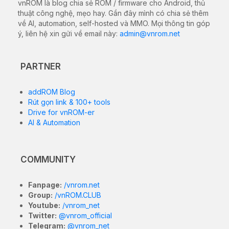
vnROM là blog chia sẻ ROM / firmware cho Android, thủ
thuật công nghệ, mẹo hay. Gần đây mình có chia sẻ thêm
về AI, automation, self-hosted và MMO. Mọi thông tin góp
ý, liên hệ xin gửi về email này:
admin@vnrom.net
PARTNER
addROM Blog
Rút gọn link & 100+ tools
Drive for vnROM-er
AI & Automation
COMMUNITY
Fanpage:
/vnrom.net
Group:
/vnROM.CLUB
Youtube:
/vnrom_net
Twitter:
@vnrom_official
Telegram:
@vnrom_net