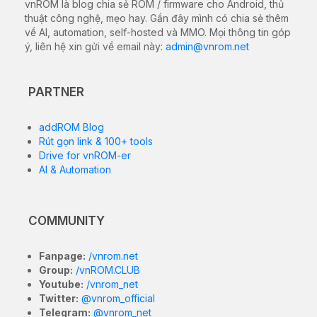
vnROM là blog chia sẻ ROM / firmware cho Android, thủ
thuật công nghệ, mẹo hay. Gần đây mình có chia sẻ thêm
về AI, automation, self-hosted và MMO. Mọi thông tin góp
ý, liên hệ xin gửi về email này:
admin@vnrom.net
PARTNER
addROM Blog
Rút gọn link & 100+ tools
Drive for vnROM-er
AI & Automation
COMMUNITY
Fanpage:
/vnrom.net
Group:
/vnROM.CLUB
Youtube:
/vnrom_net
Twitter:
@vnrom_official
Telegram:
@vnrom_net