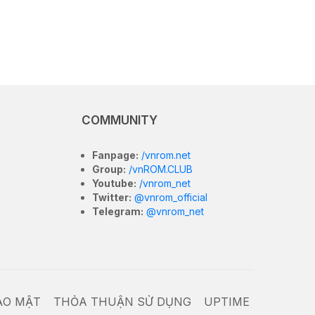
COMMUNITY
Fanpage:
/vnrom.net
Group:
/vnROM.CLUB
Youtube:
/vnrom_net
Twitter:
@vnrom_official
Telegram:
@vnrom_net
ẢO MẬT
THỎA THUẬN SỬ DỤNG
UPTIME