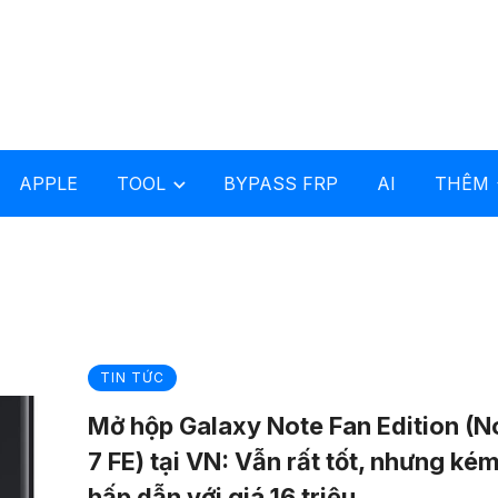
APPLE
TOOL
BYPASS FRP
AI
THÊM
TIN TỨC
Mở hộp Galaxy Note Fan Edition (N
7 FE) tại VN: Vẫn rất tốt, nhưng ké
hấp dẫn với giá 16 triệu