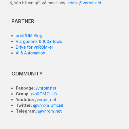
ý, liên hệ xin gửi về email này:
admin@vnrom.net
PARTNER
addROM Blog
Rút gọn link & 100+ tools
Drive for vnROM-er
AI & Automation
COMMUNITY
Fanpage:
/vnrom.net
Group:
/vnROM.CLUB
Youtube:
/vnrom_net
Twitter:
@vnrom_official
Telegram:
@vnrom_net