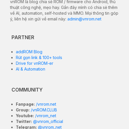
vnROM là blog chia sẻ ROM / firmware cho Android, thủ
thuật công nghệ, mẹo hay. Gần đây mình có chia sẻ thêm
về AI, automation, self-hosted và MMO. Mọi thông tin góp
ý, liên hệ xin gửi về email này:
admin@vnrom.net
PARTNER
addROM Blog
Rút gọn link & 100+ tools
Drive for vnROM-er
AI & Automation
COMMUNITY
Fanpage:
/vnrom.net
Group:
/vnROM.CLUB
Youtube:
/vnrom_net
Twitter:
@vnrom_official
Telegram:
@vnrom_net