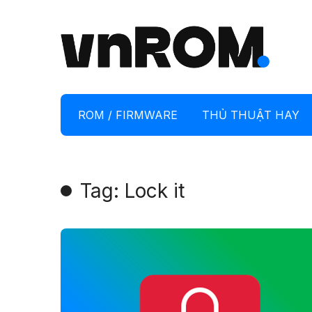
ROM / FIRMWARE
THỦ THUẬT HAY
Tag: Lock it