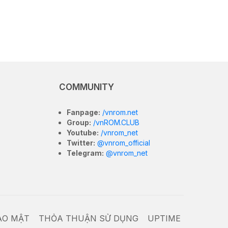
COMMUNITY
Fanpage:
/vnrom.net
Group:
/vnROM.CLUB
Youtube:
/vnrom_net
Twitter:
@vnrom_official
Telegram:
@vnrom_net
ẢO MẬT
THỎA THUẬN SỬ DỤNG
UPTIME