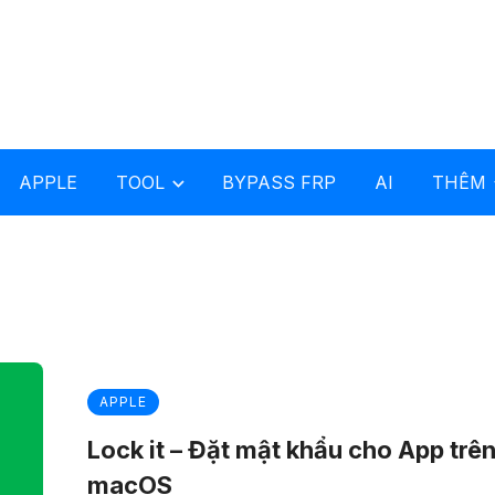
APPLE
TOOL
BYPASS FRP
AI
THÊM
APPLE
Lock it – Đặt mật khẩu cho App trê
macOS