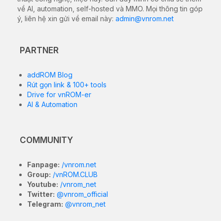
về AI, automation, self-hosted và MMO. Mọi thông tin góp
ý, liên hệ xin gửi về email này:
admin@vnrom.net
PARTNER
addROM Blog
Rút gọn link & 100+ tools
Drive for vnROM-er
AI & Automation
COMMUNITY
Fanpage:
/vnrom.net
Group:
/vnROM.CLUB
Youtube:
/vnrom_net
Twitter:
@vnrom_official
Telegram:
@vnrom_net