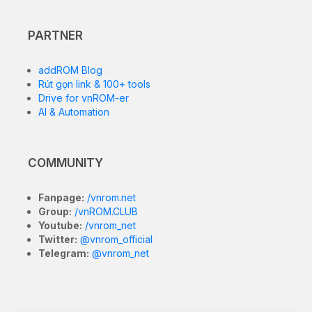
PARTNER
addROM Blog
Rút gọn link & 100+ tools
Drive for vnROM-er
AI & Automation
COMMUNITY
Fanpage:
/vnrom.net
Group:
/vnROM.CLUB
Youtube:
/vnrom_net
Twitter:
@vnrom_official
Telegram:
@vnrom_net