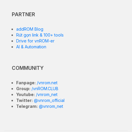
PARTNER
addROM Blog
Rút gọn link & 100+ tools
Drive for vnROM-er
AI & Automation
COMMUNITY
Fanpage:
/vnrom.net
Group:
/vnROM.CLUB
Youtube:
/vnrom_net
Twitter:
@vnrom_official
Telegram:
@vnrom_net