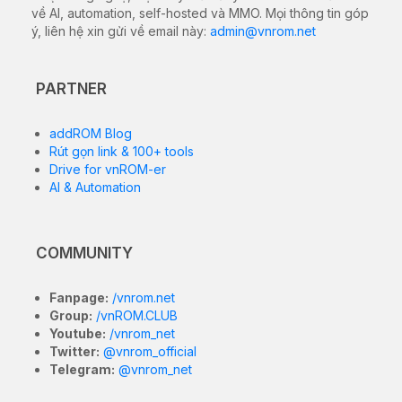
về AI, automation, self-hosted và MMO. Mọi thông tin góp
ý, liên hệ xin gửi về email này:
admin@vnrom.net
PARTNER
addROM Blog
Rút gọn link & 100+ tools
Drive for vnROM-er
AI & Automation
COMMUNITY
Fanpage:
/vnrom.net
Group:
/vnROM.CLUB
Youtube:
/vnrom_net
Twitter:
@vnrom_official
Telegram:
@vnrom_net