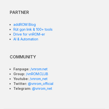
PARTNER
addROM Blog
Rút gọn link & 100+ tools
Drive for vnROM-er
AI & Automation
COMMUNITY
Fanpage:
/vnrom.net
Group:
/vnROM.CLUB
Youtube:
/vnrom_net
Twitter:
@vnrom_official
Telegram:
@vnrom_net