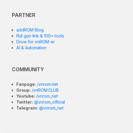
PARTNER
addROM Blog
Rút gọn link & 100+ tools
Drive for vnROM-er
AI & Automation
COMMUNITY
Fanpage:
/vnrom.net
Group:
/vnROM.CLUB
Youtube:
/vnrom_net
Twitter:
@vnrom_official
Telegram:
@vnrom_net