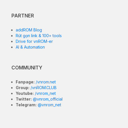
PARTNER
addROM Blog
Rút gọn link & 100+ tools
Drive for vnROM-er
AI & Automation
COMMUNITY
Fanpage:
/vnrom.net
Group:
/vnROM.CLUB
Youtube:
/vnrom_net
Twitter:
@vnrom_official
Telegram:
@vnrom_net