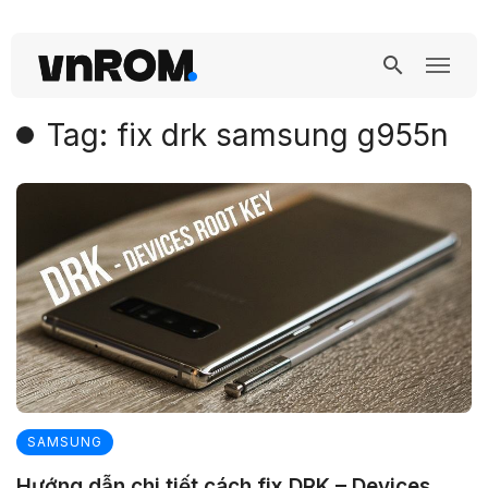
Tag: fix drk samsung g955n
SAMSUNG
Hướng dẫn chi tiết cách fix DRK – Devices