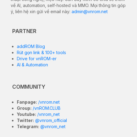
về AI, automation, self-hosted và MMO. Mọi thông tin góp
ý, liên hệ xin gửi về email này:
admin@vnrom.net
PARTNER
addROM Blog
Rút gọn link & 100+ tools
Drive for vnROM-er
AI & Automation
COMMUNITY
Fanpage:
/vnrom.net
Group:
/vnROM.CLUB
Youtube:
/vnrom_net
Twitter:
@vnrom_official
Telegram:
@vnrom_net